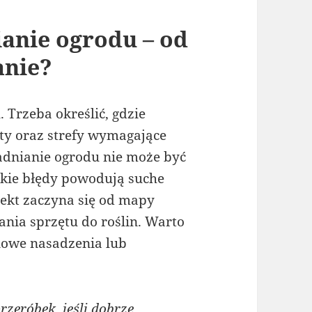
nie ogrodu – od
anie?
Trzeba określić, gdzie
oty oraz strefy wymagające
adnianie ogrodu nie może być
lkie błędy powodują suche
jekt zaczyna się od mapy
ania sprzętu do roślin. Warto
 nowe nasadzenia lub
zeróbek, jeśli dobrze