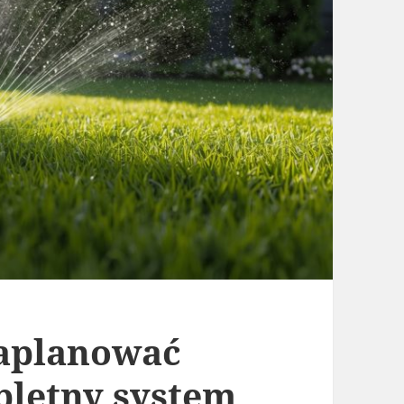
zaplanować
letny system