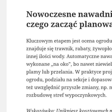
Nowoczesne nawadnia
czego zacząć planow
Kluczowym etapem jest ocena ogrodu. 
znajduje się trawnik, rabaty, żywopł
innej ilości wody. Automatyczne naw
wykonane „na oko”, bo nawet niewie
plamy lub przelania. W praktyce pro
ogrodu, podziału na sekcje i dopasow
też uwzględnić przyszłe zmiany, np.
rozbudowę stref wypoczynkowych.
Wskazówka: Unikniesz kosztownych pr