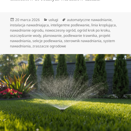
Data
Kategorie
Tagi
20 marca 2026
usługi
automatyczne nawadnianie
,
publikacji
instalacja nawadniająca
,
inteligentne podlewanie
,
linia kroplująca
,
nawadnianie ogrodu
,
nowoczesny ogród
,
ogród krok po kroku
,
oszczędzanie wody
,
planowanie
,
podlewanie trawnika
,
projekt
nawadniania
,
sekcje podlewania
,
sterownik nawadniania
,
system
nawadniania
,
zraszacze ogrodowe