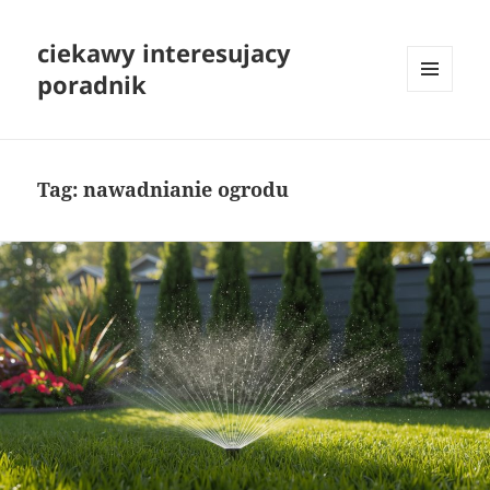
ciekawy interesujacy
poradnik
MENU
I
WIDGETY
Tag:
nawadnianie ogrodu