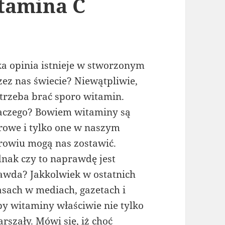
tamina C
ka opinia istnieje w stworzonym
zez nas świecie? Niewątpliwie,
 trzeba brać sporo witamin.
aczego? Bowiem witaminy są
rowe i tylko one w naszym
rowiu mogą nas zostawić.
dnak czy to naprawdę jest
awda? Jakkolwiek w ostatnich
asach w mediach, gazetach i
oby witaminy właściwie nie tylko
rszały. Mówi się, iż choć