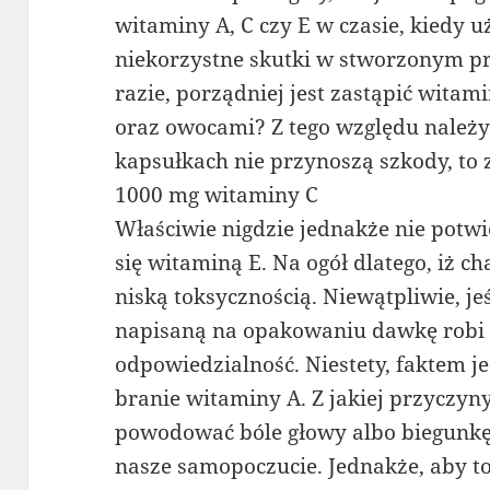
witaminy A, C czy E w czasie, kiedy
niekorzystne skutki w stworzonym pr
razie, porządniej jest zastąpić wit
oraz owocami? Z tego względu należy
kapsułkach nie przynoszą szkody, to 
1000 mg witaminy C
Właściwie nigdzie jednakże nie potw
się witaminą E. Na ogół dlatego, iż c
niską toksycznością. Niewątpliwie, je
napisaną na opakowaniu dawkę robi 
odpowiedzialność. Niestety, faktem j
branie witaminy A. Z jakiej przyczyn
powodować bóle głowy albo biegunkę 
nasze samopoczucie. Jednakże, aby to