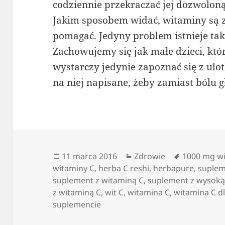
codziennie przekraczać jej dozwoloną 
Jakim sposobem widać, witaminy są 
pomagać. Jedyny problem istnieje tak
Zachowujemy się jak małe dzieci, któr
wystarczy jedynie zapoznać się z ulot
na niej napisane, żeby zamiast bólu
Data
Kategorie
Tagi
11 marca 2016
Zdrowie
1000 mg wi
publikacji
witaminy C
,
herba C reshi
,
herbapure
,
suplem
suplement z witaminą C
,
suplement z wysoką
z witaminą C
,
wit C
,
witamina C
,
witamina C d
suplemencie