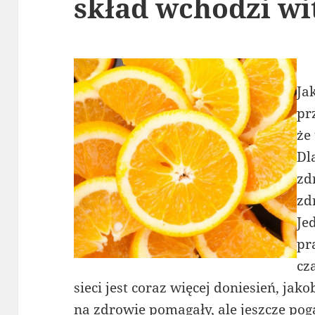
skład wchodzi wi
Ja
pr
że
Dl
zd
zd
Je
pr
cz
sieci jest coraz więcej doniesień, jak
na zdrowie pomagały, ale jeszcze poga