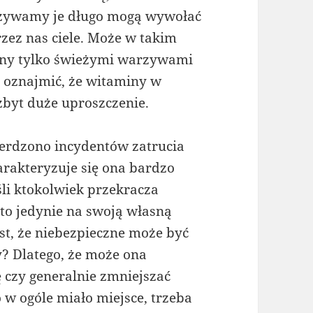
 używamy je długo mogą wywołać
zez nas ciele. Może w takim
aminy tylko świeżymi warzywami
 oznajmić, że witaminy w
zbyt duże uproszczenie.
ierdzono incydentów zatrucia
harakteryzuje się ona bardzo
śli ktokolwiek przekracza
to jedynie na swoją własną
est, że niebezpieczne może być
y? Dlatego, że może ona
czy generalnie zmniejszać
 w ogóle miało miejsce, trzeba