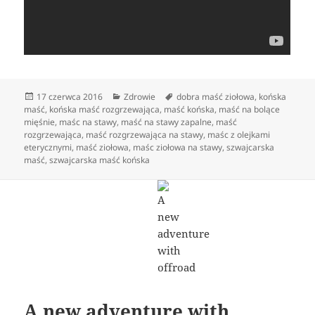
Data
Kategorie
Tagi
17 czerwca 2016
Zdrowie
dobra maść ziołowa
,
końska
publikacji
maść
,
końska maść rozgrzewająca
,
maść końska
,
maść na bolące
mięśnie
,
maśc na stawy
,
maść na stawy zapalne
,
maść
rozgrzewająca
,
maść rozgrzewająca na stawy
,
maśc z olejkami
eterycznymi
,
maść ziołowa
,
maśc ziołowa na stawy
,
szwajcarska
maść
,
szwajcarska maść końska
A new adventure with