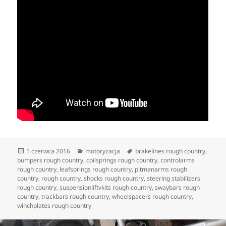
Data
Kategorie
Tagi
1 czerwca 2016
motoryzacja
brakelines rough country
,
publikacji
bumpers rough country
,
coilsprings rough country
,
controlarms
rough country
,
leafsprings rough country
,
pitmanarms rough
country
,
rough country
,
shocks rough country
,
steering stabilizers
rough country
,
suspensionliftvkits rough country
,
swaybars rough
country
,
trackbars rough country
,
wheelspacers rough country
,
winchplates rough country