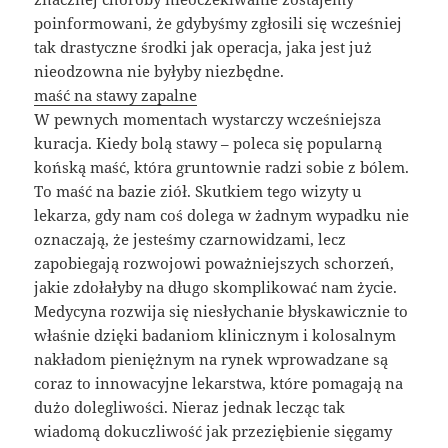
poinformowani, że gdybyśmy zgłosili się wcześniej
tak drastyczne środki jak operacja, jaka jest już
nieodzowna nie byłyby niezbędne.
maść na stawy zapalne
W pewnych momentach wystarczy wcześniejsza
kuracja. Kiedy bolą stawy – poleca się popularną
końską maść, która gruntownie radzi sobie z bólem.
To maść na bazie ziół. Skutkiem tego wizyty u
lekarza, gdy nam coś dolega w żadnym wypadku nie
oznaczają, że jesteśmy czarnowidzami, lecz
zapobiegają rozwojowi poważniejszych schorzeń,
jakie zdołałyby na długo skomplikować nam życie.
Medycyna rozwija się niesłychanie błyskawicznie to
właśnie dzięki badaniom klinicznym i kolosalnym
nakładom pieniężnym na rynek wprowadzane są
coraz to innowacyjne lekarstwa, które pomagają na
dużo dolegliwości. Nieraz jednak lecząc tak
wiadomą dokuczliwość jak przeziębienie sięgamy