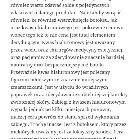
również warto zdawać sobie z pojedynczych
właściwości danego produktu. Należałoby wtrącić
również, że również wstrzyknięcie botoksu, jak
oraz kwasu hialuronowego jest pokrewne cenowo,
wobec tego też to nie cena jest tutaj elementem
decydującym. Kwas hialuronowy jest uważany
przez wielu oraz chirurgów medycyny estetycznej,
oraz pacjentów za zdecydowanie znacznie bardziej
naturalny oraz bezpieczniejszy niż botoks.
Przeważnie kwas hialuronowy jest polecany
figurom młodszym ze znacznie mniejszymi
zmarszczkami. Jest w użyciu do wrażliwych
poprawek oraz zdecydowanie subtelniejszej korekty
zwiotczałej skóry. Zabiegi z kwasem hialuronowym
wypada jednak po kilku miesiącach ponowić,
inaczej cera powróci do stanu sprzed wykonania
zabiegu. Trochę inaczej jest z botoksem, który przez
niektórych uważany jest za toksyczny środek. Cera
po wstrzyknięciu botoksu zdecydowanie dłużej