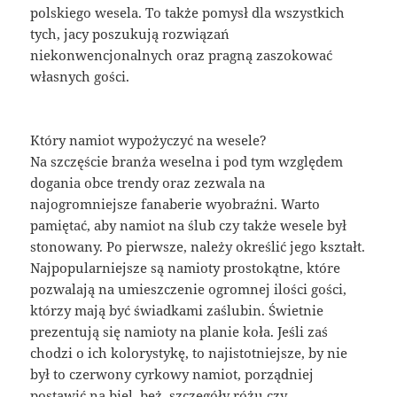
polskiego wesela. To także pomysł dla wszystkich
tych, jacy poszukują rozwiązań
niekonwencjonalnych oraz pragną zaszokować
własnych gości.
Który namiot wypożyczyć na wesele?
Na szczęście branża weselna i pod tym względem
dogania obce trendy oraz zezwala na
najogromniejsze fanaberie wyobraźni. Warto
pamiętać, aby namiot na ślub czy także wesele był
stonowany. Po pierwsze, należy określić jego kształt.
Najpopularniejsze są namioty prostokątne, które
pozwalają na umieszczenie ogromnej ilości gości,
którzy mają być świadkami zaślubin. Świetnie
prezentują się namioty na planie koła. Jeśli zaś
chodzi o ich kolorystykę, to najistotniejsze, by nie
był to czerwony cyrkowy namiot, porządniej
postawić na biel, beż, szczegóły różu czy