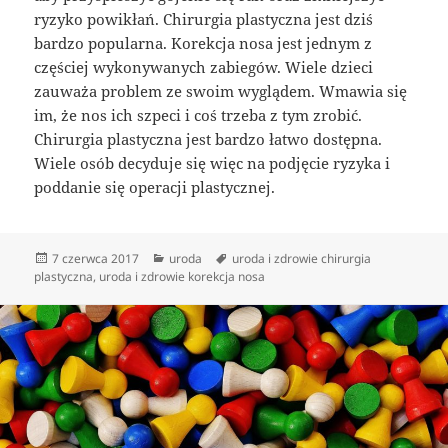
ryzyko powikłań. Chirurgia plastyczna jest dziś
bardzo popularna. Korekcja nosa jest jednym z
częściej wykonywanych zabiegów. Wiele dzieci
zauważa problem ze swoim wyglądem. Wmawia się
im, że nos ich szpeci i coś trzeba z tym zrobić.
Chirurgia plastyczna jest bardzo łatwo dostępna.
Wiele osób decyduje się więc na podjęcie ryzyka i
poddanie się operacji plastycznej.
Data
Kategorie
Tagi
7 czerwca 2017
uroda
uroda i zdrowie chirurgia
publikacji
plastyczna
,
uroda i zdrowie korekcja nosa