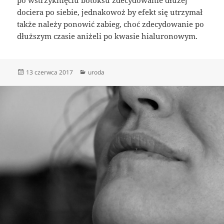
dociera po siebie, jednakowoż by efekt się utrzymał
także należy ponowić zabieg, choć zdecydowanie po
dłuższym czasie aniżeli po kwasie hialuronowym.
Data
Kategorie
13 czerwca 2017
uroda
publikacji