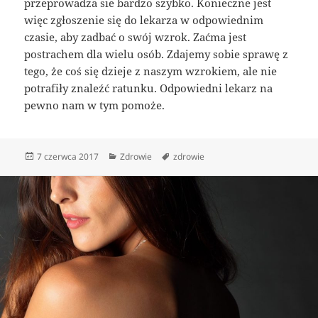
przeprowadza sie bardzo szybko. Konieczne jest
więc zgłoszenie się do lekarza w odpowiednim
czasie, aby zadbać o swój wzrok. Zaćma jest
postrachem dla wielu osób. Zdajemy sobie sprawę z
tego, że coś się dzieje z naszym wzrokiem, ale nie
potrafiły znaleźć ratunku. Odpowiedni lekarz na
pewno nam w tym pomoże.
Data
Kategorie
Tagi
7 czerwca 2017
Zdrowie
zdrowie
publikacji