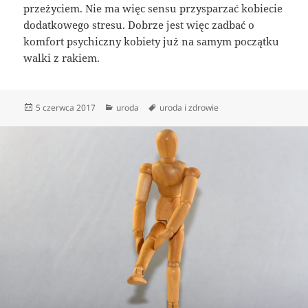
przeżyciem. Nie ma więc sensu przysparzać kobiecie
dodatkowego stresu. Dobrze jest więc zadbać o
komfort psychiczny kobiety już na samym początku
walki z rakiem.
Data
Kategorie
Tagi
5 czerwca 2017
uroda
uroda i zdrowie
publikacji