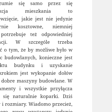
zumie się samo przez się
rukcja mieszkania to
wzięcie, jakie jest nie jedynie
ernie kosztowne, niemniej
potrzebuje też odpowiedniej
zacji. W szczególe trzeba
ć o tym, że by możliwe było w
ac budowlanych, konieczne jest
ektu budynku i uzyskanie
krokiem jest wykopanie dołów
ą dobre maszyny budowlane. W
menty i wszystkie przyłącza
 się naturalnie koparki. Dziś
 i rozmiary. Wiadomo przecież,
iego rowu wystarczy jedynie