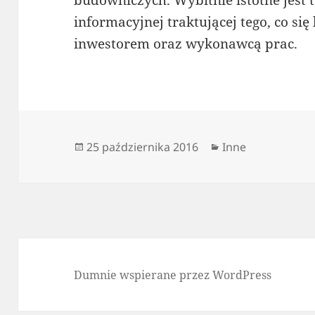
budowniczych. Wybitnie istotne jest 
informacyjnej traktującej tego, co się 
inwestorem oraz wykonawcą prac.
Data
Kategorie
25 października 2016
Inne
publikacji
Dumnie wspierane przez WordPress