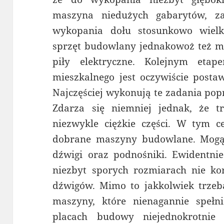
maszyna niedużych gabarytów, z
wykopania dołu stosunkowo wielk
sprzęt budowlany jednakowoż też mni
piły elektryczne. Kolejnym et
mieszkalnego jest oczywiście posta
Najczęściej wykonują te zadania pop
Zdarza się niemniej jednak, że t
niezwykle ciężkie części. W tym ce
dobrane maszyny budowlane. Mogą
dźwigi oraz podnośniki. Ewident
niezbyt sporych rozmiarach nie kor
dźwigów. Mimo to jakkolwiek trzeba
maszyny, które nienagannie spełni
placach budowy niejednokrotnie 