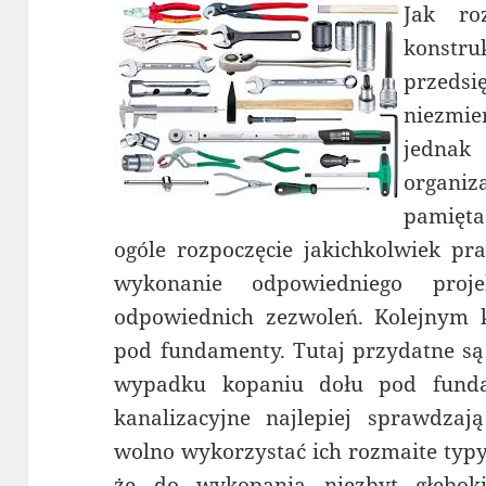
Jak ro
konst
przedsię
niezmi
jednak 
organi
pamięta
ogóle rozpoczęcie jakichkolwiek pr
wykonanie odpowiedniego proj
odpowiednich zezwoleń. Kolejnym 
pod fundamenty. Tutaj przydatne s
wypadku kopaniu dołu pod funda
kanalizacyjne najlepiej sprawdzają
wolno wykorzystać ich rozmaite typy
że do wykopania niezbyt głębok